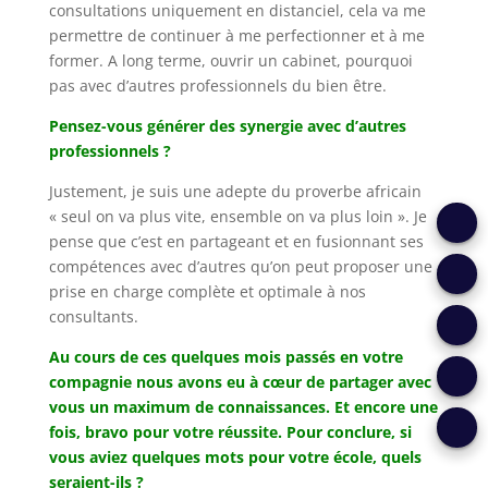
consultations uniquement en distanciel, cela va me
permettre de continuer à me perfectionner et à me
former. A long terme, ouvrir un cabinet, pourquoi
pas avec d’autres professionnels du bien être.
Pensez-vous générer des synergie avec d’autres
professionnels ?
Justement, je suis une adepte du proverbe africain
« seul on va plus vite, ensemble on va plus loin ». Je
Échang
pense que c’est en partageant et en fusionnant ses
compétences avec d’autres qu’on peut proposer une
sur
S'inscr
prise en charge complète et optimale à nos
consultants.
mon
Nos
à
Au cours de ces quelques mois passés en votre
compagnie nous avons eu à cœur de partager avec
projet
S’inscr
progr
une
vous un maximum de connaissances. Et encore une
fois, bravo pour votre réussite. Pour conclure, si
Boutiq
à
de
format
vous aviez quelques mots pour votre école, quels
seraient-ils ?