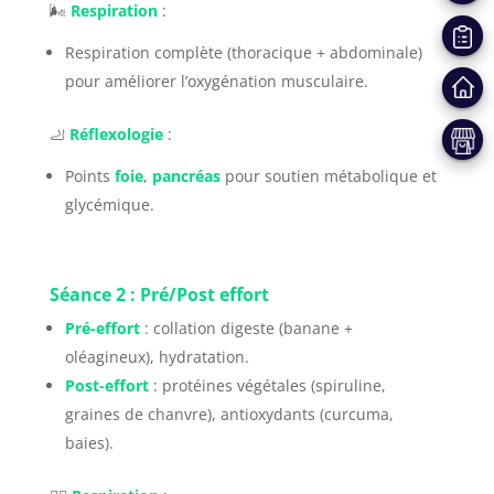
🌬️
Respiration
:
mon
Nos
à
Respiration complète (thoracique + abdominale)
pour améliorer l’oxygénation musculaire.
projet
S’inscr
progr
une
🦶
Réflexologie
:
Boutiq
à
de
format
Points
foie
,
pancréas
pour soutien métabolique et
glycémique.
un
format
webina
Séance 2 : Pré/Post effort
décou
Pré-effort
: collation digeste (banane +
oléagineux), hydratation.
Post-effort
: protéines végétales (spiruline,
graines de chanvre), antioxydants (curcuma,
baies).