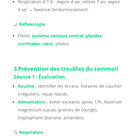
Respiration 4-7-8 :
Inspire 4 sec, retiens 7 sec, expire
8 sec
→ favorise l’endormissement.
🦶
Réflexologie
:
Points
système nerveux central
,
glandes
surrénales
,
cœur
, plexus.
3.Prévention des troubles du sommeil
Séance 1 : Évaluation
Routine
: identifier les écrans, horaires de coucher
irréguliers, repas lourds.
Alimentation
: éviter excitants après 17h, favoriser
magnésium (cacao, graines de courge),
tryptophane (banane, amandes).
🌜
Respiration
: